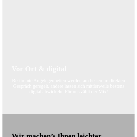
Vor Ort & digital
Bestimmte Angelegenheiten werden am besten im direkten
Gespräch geregelt, andere lassen sich mittlerweile bestens
digital abwickeln. Für uns zählt der Mix!
Wir machen’s Ihnen leichter